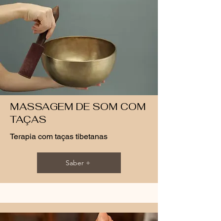
MASSAGEM DE SOM COM
TAÇAS
Terapia com taças tibetanas
Saber +