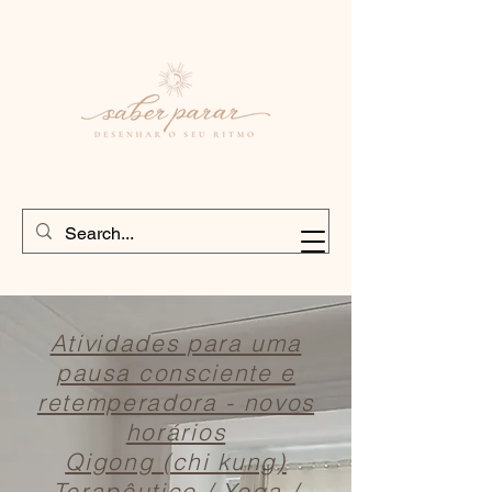
Atividades para uma
pausa consciente e
retemperadora - novos
horários
Qigong (chi kung)
Terapêutico / Yoga /