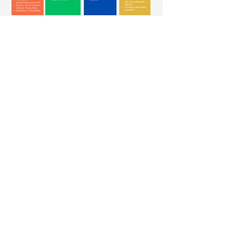
Avenida Praia da Vitória, 75, 2 dto
1050-183
Lisboa
Tel.:(+351)
213183380
(chamada para rede fixa
local)
TM: (+351)
914 409 919
(chamada para rede
móvel nacional)
Email:
viva@saberparar.pt
Termos e
Condições
Política de