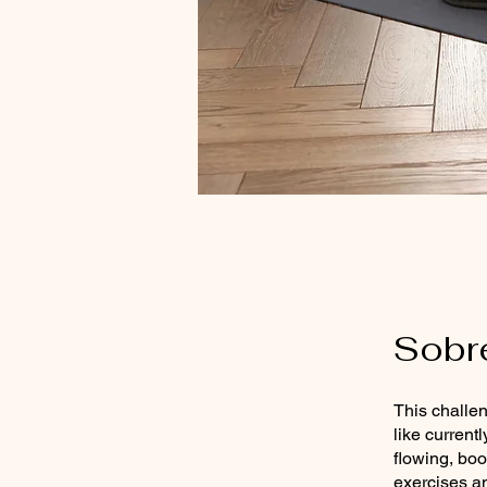
Sobr
This challen
like current
flowing, bo