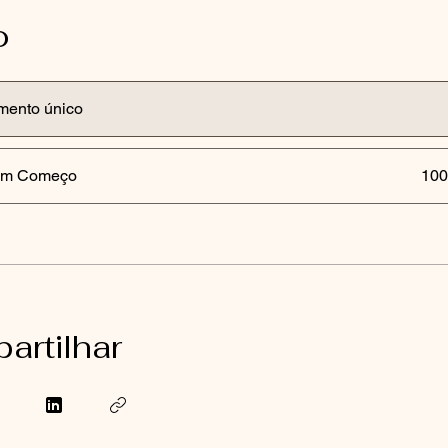
o
mento único
om Começo
100
artilhar