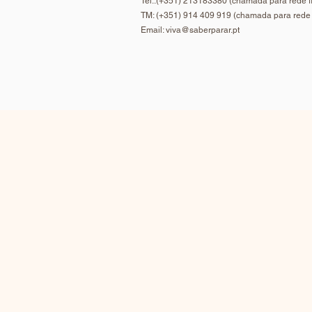
Tel.:(+351) 213183380 (chamada para rede fi
TM: (+351) 914 409 919 (chamada para rede
Email:
viva@saberparar.pt