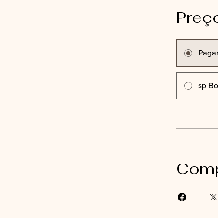
Preç
Paga
sp B
Comp