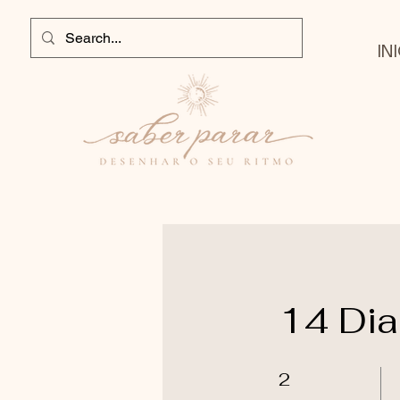
IN
14 Dia
2 semanas
2