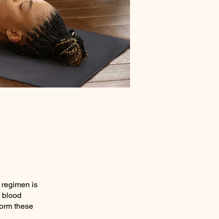
 regimen is
r blood
form these