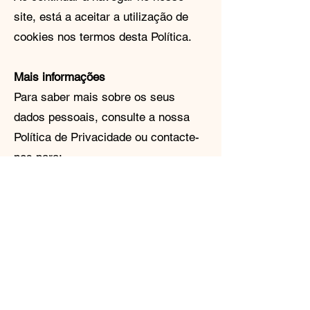
site, está a aceitar a utilização de
cookies nos termos desta Política.
Mais informações
Para saber mais sobre os seus
dados pessoais, consulte a nossa
Política de Privacidade ou contacte-
nos para:
sofia.matos@saberparar.pt
Out.2025
Avenida Praia da Vitória, 75, 2 dto
1050-183
Lisboa
Tel.:(+351)
213183380
(chamada para rede fixa
local)