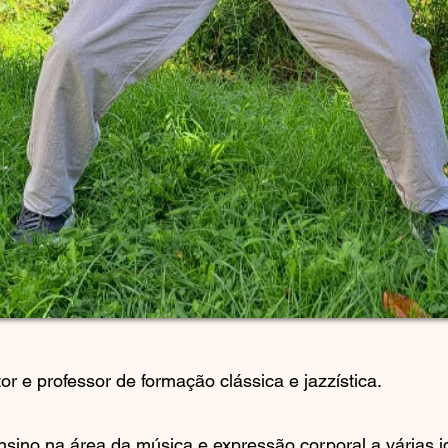
r e professor de formação clássica e jazzística.
nsino na área da música e expressão corporal a várias i