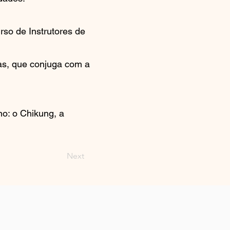
so de Instrutores de
as, que conjuga com a
no: o Chikung, a
Next