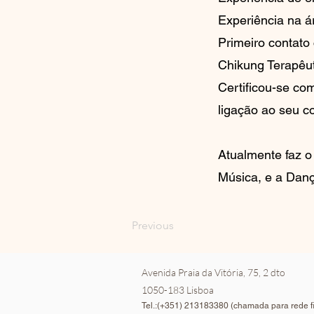
Experiência na á
Primeiro contato
Chikung Terapêut
Certificou-se c
ligação ao seu c
Atualmente faz o
Música, e a Danç
Previous
Avenida Praia da Vitória, 75, 2 dto
1050-183 Lisboa
Tel.:(+351) 213183380 (chamada para rede fi